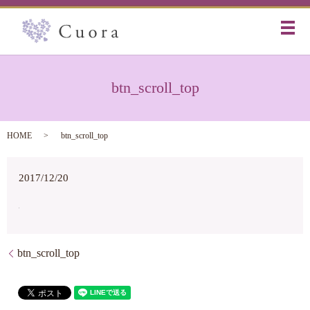
メ
btn_scroll_top
HOME
btn_scroll_top
2017/12/20
btn_scroll_top