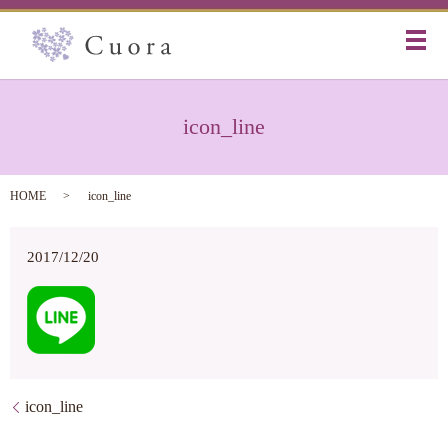
メ
icon_line
HOME
icon_line
2017/12/20
icon_line