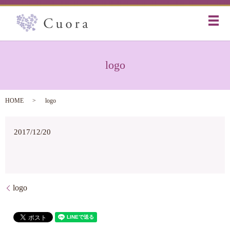
メ
logo
HOME
logo
2017/12/20
logo